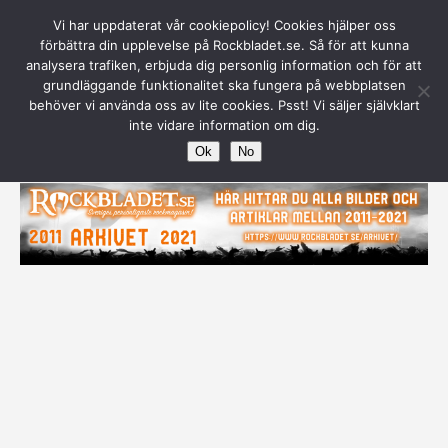
Vi har uppdaterat vår cookiepolicy! Cookies hjälper oss
Warning
: Attempt to read property "post_parent" on null in
förbättra din upplevelse på Rockbladet.se. Så för att kunna
D:\WWWRoot\www\Rockbladet.se\wp-
analysera trafiken, erbjuda dig personlig information och för att
content\plugins\contexture-page-security\core\queries.php
grundläggande funktionalitet ska fungera på webbplatsen
on line
1050
behöver vi använda oss av lite cookies. Psst! Vi säljer självklart
inte vidare information om dig.
Ok
No
Annons