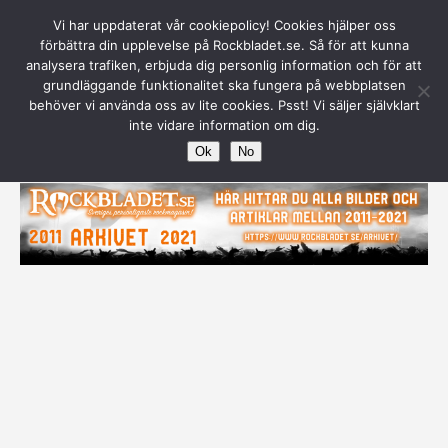
Vi har uppdaterat vår cookiepolicy! Cookies hjälper oss
Warning
: Attempt to read property "post_parent" on null in
förbättra din upplevelse på Rockbladet.se. Så för att kunna
D:\WWWRoot\www\Rockbladet.se\wp-
analysera trafiken, erbjuda dig personlig information och för att
content\plugins\contexture-page-security\core\queries.php
grundläggande funktionalitet ska fungera på webbplatsen
on line
1050
behöver vi använda oss av lite cookies. Psst! Vi säljer självklart
inte vidare information om dig.
Ok
No
Annons