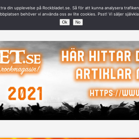
ttra din upplevelse på Rockbladet.se. Så för att kunna analysera trafike
oot\www\Rockbladet.se\wp-content\plugins\contexture-pag
bplatsen behöver vi använda oss av lite cookies. Psst! Vi säljer självkla
Ok
No