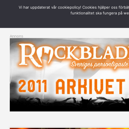
Vi har uppdaterat vår cookiepolicy! Cookies hjälper oss förbä
Warning
: Attempt to read property "post_parent" on null in
D:\WWWR
funktionalitet ska fungera på web
Annons