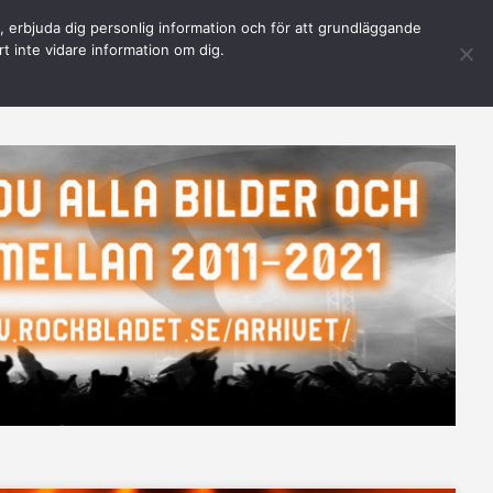
n, erbjuda dig personlig information och för att grundläggande
e-security\core\queries.php
on line
1050
rt inte vidare information om dig.