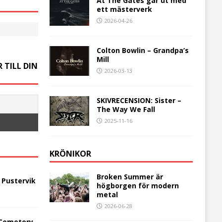
At The Gates går ut med
ett mästerverk
2026-04-26
Colton Bowlin – Grandpa’s
Mill
 TILL DIN
2026-03-13
SKIVRECENSION: Sister –
The Way We Fall
2025-11-16
KRÖNIKOR
Broken Summer är
 Pustervik
högborgen för modern
metal
2026-06-28
 Cemetery