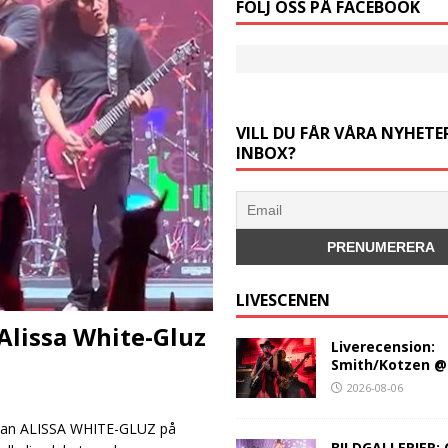
FÖLJ OSS PÅ FACEBOOK
VILL DU FÅR VÅRA NYHETER
INBOX?
LIVESCENEN
Alissa White-Gluz
Liverecension:
Smith/Kotzen @
2026-08-06
kan ALISSA WHITE-GLUZ på
BILDGALLERIER: