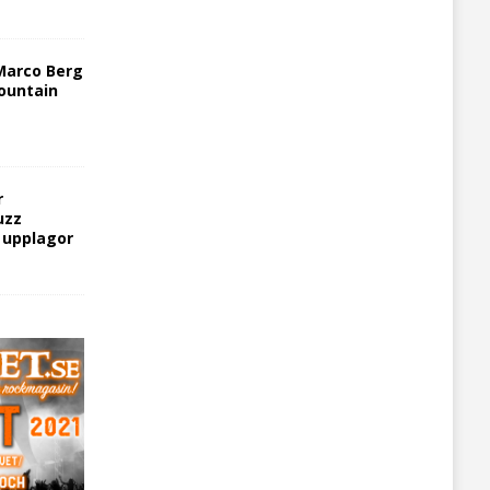
Marco Berg
ountain
r
uzz
5 upplagor