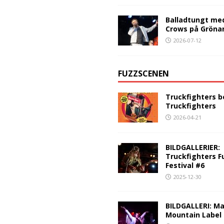
Balladtungt me
Crows på Gröna
2026-07-12
FUZZSCENEN
Truckfighters b
Truckfighters
2026-04-21
BILDGALLERIER:
Truckfighters F
Festival #6
2025-12-30
BILDGALLERI: Ma
Mountain Label