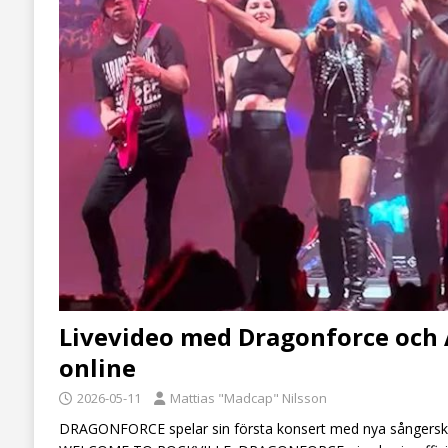
Livevideo med Dragonforce och 
online
2026-05-11
Mattias "Madcap" Nilsson
DRAGONFORCE spelar sin första konsert med nya sångers