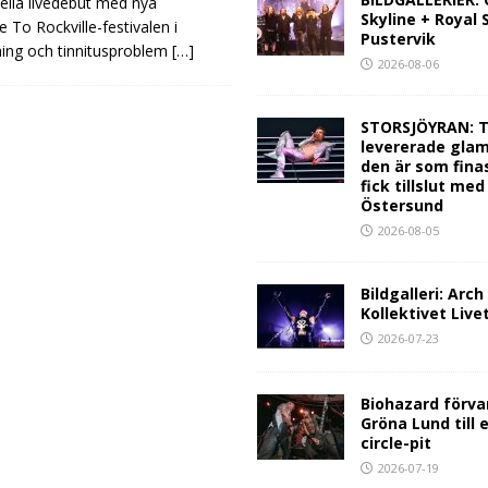
la livedebut med nya
Skyline + Royal
o Rockville-festivalen i
Pustervik
ning och tinnitusproblem
[…]
2026-08-06
STORSJÖYRAN: T
levererade glam
den är som fina
fick tillslut med
Östersund
2026-08-05
Bildgalleri: Arc
Kollektivet Live
2026-07-23
Biohazard förva
Gröna Lund till 
circle-pit
2026-07-19