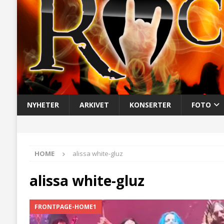
NYHETER
ARKIVET
KONSERTER
FOTO
HOME
alissa white-gluz
alissa white-gluz
FRONTPAGE-HOME1