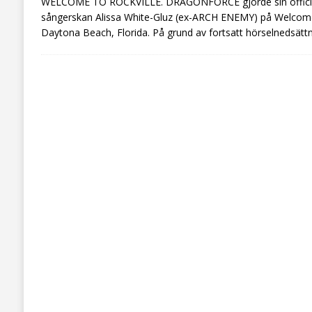
WELCOME TO ROCKVILLE. DRAGONFORCE gjorde sin officiel
sångerskan Alissa White-Gluz (ex-ARCH ENEMY) på Welcome T
Daytona Beach, Florida. På grund av fortsatt hörselnedsätt