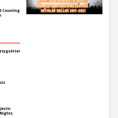
d Counting
n
etygsätter
uzz
jestic
 Nights