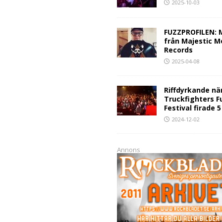
2025-10-03
FUZZPROFILEN: 
från Majestic M
Records
2025-04-08
Riffdyrkande nä
Truckfighters F
Festival firade 
2024-12-02
Annons