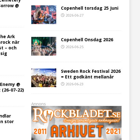
 Sorrow @
Copenhell torsdag 25 Juni
2026-06-27
he Ark
Copenhell Onsdag 2026
rock när
2026-06-25
st – och
 sig
Sweden Rock Festival 2026
= Ett godkänt mellanår
h Enemy @
2026-06-23
t (26-07-22)
Annons
ndlar
en stor