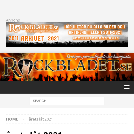
Annons
HOME
årets låt 2021