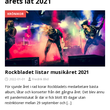
årets låt 2021
KRÖNIKOR
Rockbladet listar musikåret 2021
2022-01-01
Fredrik Blid
För sjunde året i rad korar Rockbladets medarbetare bästa
album, låtar och konserter från det gångna året. Det blev ännu
ett pandemistukat år där vi fick blott 85 dagar utan
restriktioner mellan 29 september och
[…]