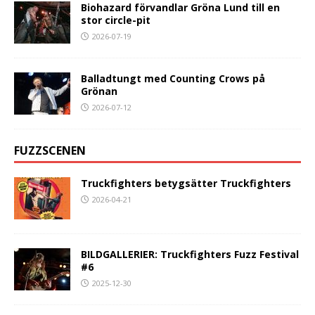
Biohazard förvandlar Gröna Lund till en
stor circle-pit
2026-07-19
Balladtungt med Counting Crows på
Grönan
2026-07-12
FUZZSCENEN
Truckfighters betygsätter Truckfighters
2026-04-21
BILDGALLERIER: Truckfighters Fuzz Festival
#6
2025-12-30