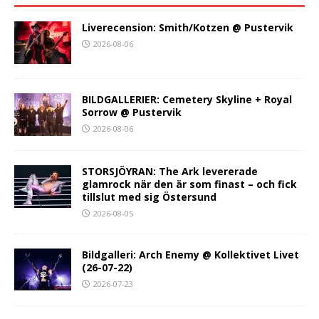
Liverecension: Smith/Kotzen @ Pustervik
2026-08-06
BILDGALLERIER: Cemetery Skyline + Royal
Sorrow @ Pustervik
2026-08-06
STORSJÖYRAN: The Ark levererade
glamrock när den är som finast – och fick
tillslut med sig Östersund
2026-08-05
Bildgalleri: Arch Enemy @ Kollektivet Livet
(26-07-22)
2026-07-23