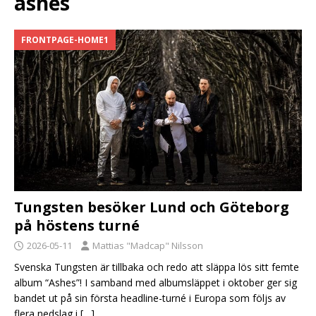
ashes
FRONTPAGE-HOME1
Tungsten besöker Lund och Göteborg
på höstens turné
2026-05-11
Mattias "Madcap" Nilsson
Svenska Tungsten är tillbaka och redo att släppa lös sitt femte
album “Ashes”! I samband med albumsläppet i oktober ger sig
bandet ut på sin första headline-turné i Europa som följs av
flera nedslag i
[…]