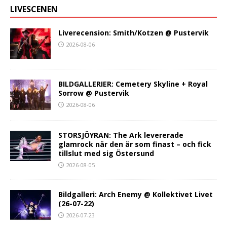
LIVESCENEN
Liverecension: Smith/Kotzen @ Pustervik
2026-08-06
BILDGALLERIER: Cemetery Skyline + Royal
Sorrow @ Pustervik
2026-08-06
STORSJÖYRAN: The Ark levererade
glamrock när den är som finast – och fick
tillslut med sig Östersund
2026-08-05
Bildgalleri: Arch Enemy @ Kollektivet Livet
(26-07-22)
2026-07-23