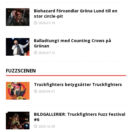
Biohazard förvandlar Gröna Lund till en
stor circle-pit
2026-07-19
Balladtungt med Counting Crows på
Grönan
2026-07-12
FUZZSCENEN
Truckfighters betygsätter Truckfighters
2026-04-21
BILDGALLERIER: Truckfighters Fuzz Festival
#6
2025-12-30