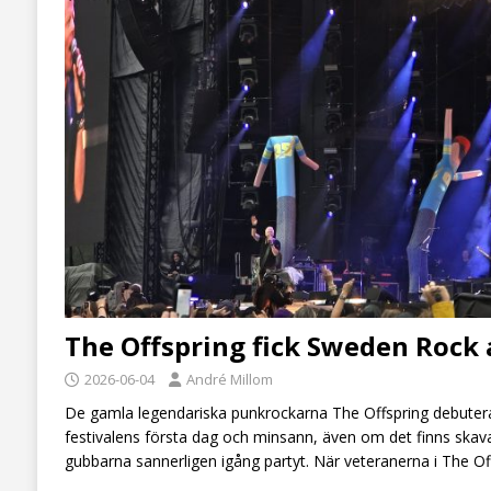
The Offspring fick Sweden Rock 
2026-06-04
André Millom
De gamla legendariska punkrockarna The Offspring debute
festivalens första dag och minsann, även om det finns skava
gubbarna sannerligen igång partyt. När veteranerna i The O