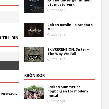
At The Gates går ut med
ett mästerverk
2026-04-26
Colton Bowlin – Grandpa’s
Mill
2026-03-13
 TILL DIN
SKIVRECENSION: Sister –
The Way We Fall
2025-11-16
KRÖNIKOR
Broken Summer är
högborgen för modern
 Pustervik
metal
2026-06-28