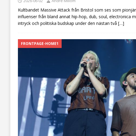
2026-06-02
André Millom
Kultbandet Massive Attack från Bristol som ses som pionjä
influenser från bland annat hip-hop, dub, soul, electronica
intryck och politiska budskap under den nästan två
[…]
FRONTPAGE-HOME1