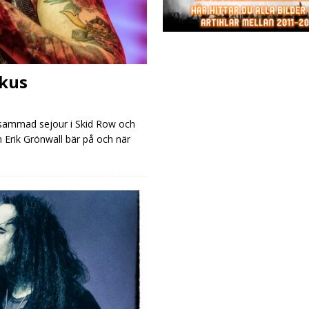
rkus
ksammad sejour i Skid Row och
m Erik Grönwall bär på och när