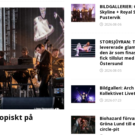
BILDGALLERIER:
Skyline + Royal
Pustervik
2026-08-06
STORSJÖYRAN: T
levererade glam
den är som fina
fick tillslut med
Östersund
2026-08-05
Bildgalleri: Arc
Kollektivet Live
2026-07-23
opiskt på
Biohazard förva
Gröna Lund till 
circle-pit