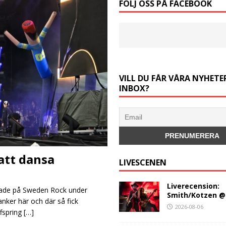
FÖLJ OSS PÅ FACEBOOK
VILL DU FÅR VÅRA NYHETER
INBOX?
att dansa
LIVESCENEN
Liverecension:
rade på Sweden Rock under
Smith/Kotzen @
nker här och där så fick
2026-08-06
ffspring
[…]