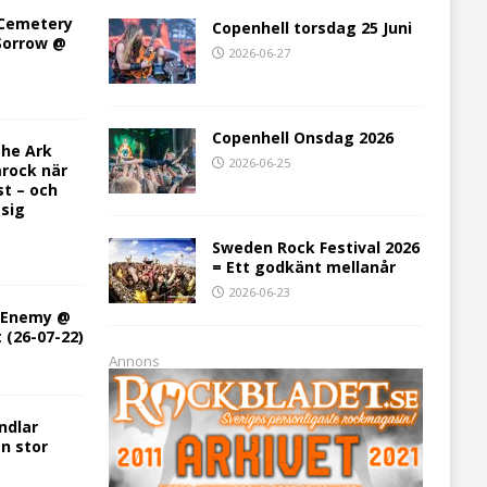
 Cemetery
Copenhell torsdag 25 Juni
 Sorrow @
2026-06-27
Copenhell Onsdag 2026
he Ark
2026-06-25
rock när
st – och
 sig
Sweden Rock Festival 2026
= Ett godkänt mellanår
2026-06-23
h Enemy @
t (26-07-22)
Annons
ndlar
en stor