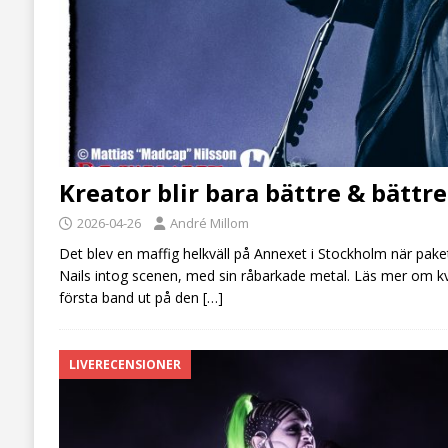
Kreator blir bara bättre & bättre
2026-04-26
André Millom
Det blev en maffig helkväll på Annexet i Stockholm när pak
Nails intog scenen, med sin råbarkade metal. Läs mer om kv
första band ut på den
[…]
LIVERECENSIONER