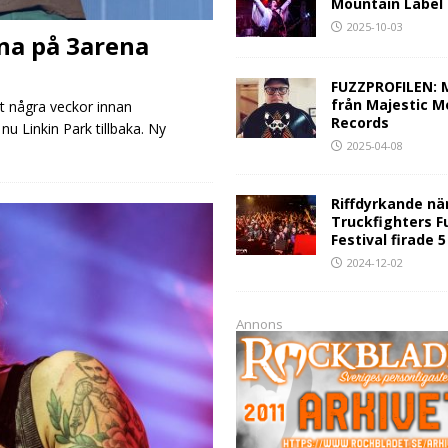
Mountain Label
2025-10-03
rna på 3arena
FUZZPROFILEN: 
från Majestic M
t några veckor innan
Records
nu Linkin Park tillbaka. Ny
2025-04-08
Riffdyrkande nä
Truckfighters F
Festival firade 
2024-12-02
Annons