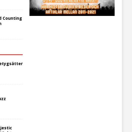
d Counting
n
etygsätter
uzz
jestic