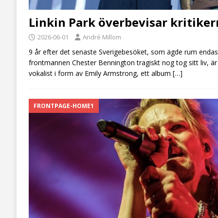
Linkin Park överbevisar kritike
2026-06-01
André Millom
9 år efter det senaste Sverigebesöket, som ägde rum endas
frontmannen Chester Bennington tragiskt nog tog sitt liv, är 
vokalist i form av Emily Armstrong, ett album
[…]
FRONTPAGE-HOME1