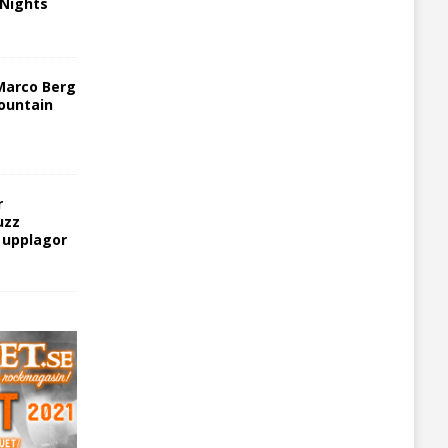
 Nights
Marco Berg
ountain
r
uzz
5 upplagor