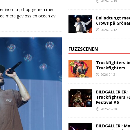
2026-07-19
rer inom trip-hop-genren med
 med mera gav oss en ocean av
Balladtungt me
Crows på Gröna
2026-07-12
FUZZSCENEN
Truckfighters b
Truckfighters
2026-04-21
BILDGALLERIER:
Truckfighters F
Festival #6
2025-12-30
BILDGALLERI: Ma