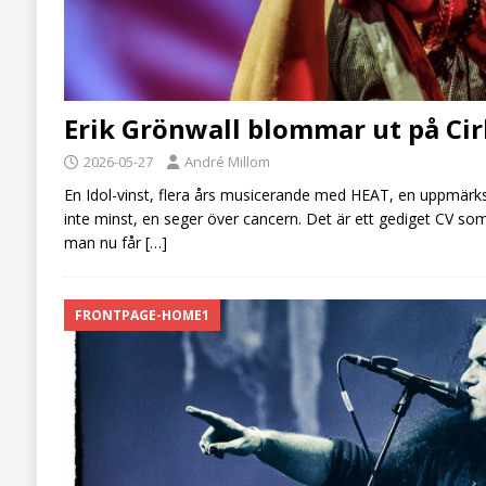
Erik Grönwall blommar ut på Ci
2026-05-27
André Millom
En Idol-vinst, flera års musicerande med HEAT, en uppmär
inte minst, en seger över cancern. Det är ett gediget CV so
man nu får
[…]
FRONTPAGE-HOME1