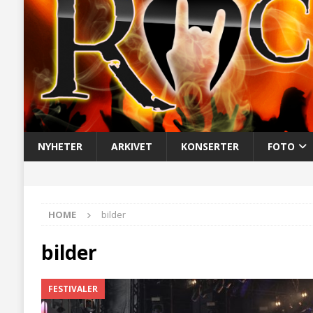
NYHETER
ARKIVET
KONSERTER
FOTO
HOME
bilder
bilder
FESTIVALER