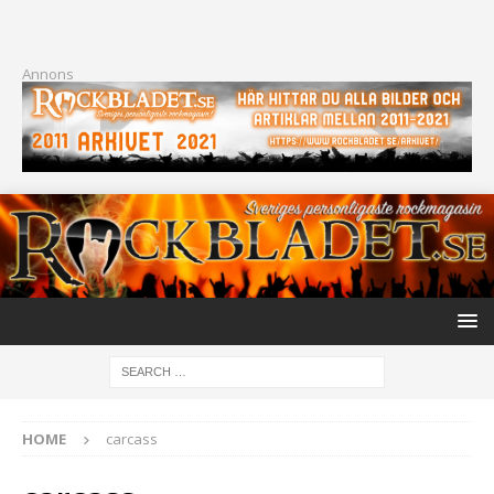
Annons
HOME
carcass