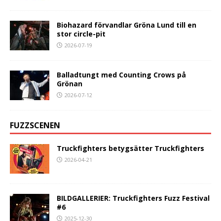
Biohazard förvandlar Gröna Lund till en
stor circle-pit
2026-07-19
Balladtungt med Counting Crows på
Grönan
2026-07-12
FUZZSCENEN
Truckfighters betygsätter Truckfighters
2026-04-21
BILDGALLERIER: Truckfighters Fuzz Festival
#6
2025-12-30