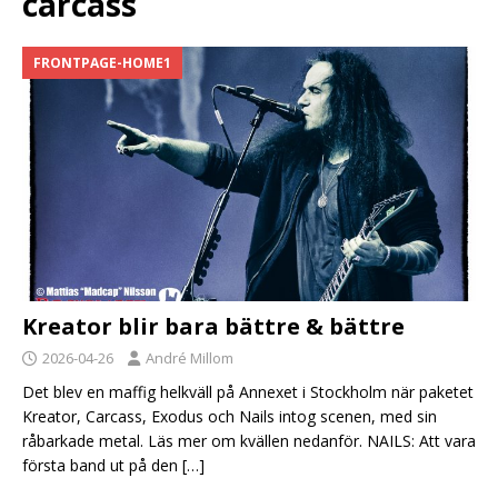
carcass
FRONTPAGE-HOME1
Kreator blir bara bättre & bättre
2026-04-26
André Millom
Det blev en maffig helkväll på Annexet i Stockholm när paketet
Kreator, Carcass, Exodus och Nails intog scenen, med sin
råbarkade metal. Läs mer om kvällen nedanför. NAILS: Att vara
första band ut på den
[…]