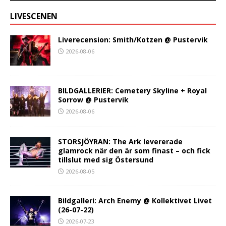
LIVESCENEN
Liverecension: Smith/Kotzen @ Pustervik
2026-08-06
BILDGALLERIER: Cemetery Skyline + Royal
Sorrow @ Pustervik
2026-08-06
STORSJÖYRAN: The Ark levererade
glamrock när den är som finast – och fick
tillslut med sig Östersund
2026-08-05
Bildgalleri: Arch Enemy @ Kollektivet Livet
(26-07-22)
2026-07-23