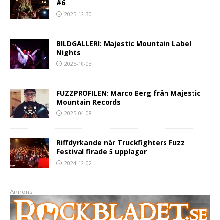
#6
2025-12-30
BILDGALLERI: Majestic Mountain Label
Nights
2025-10-03
FUZZPROFILEN: Marco Berg från Majestic
Mountain Records
2025-04-08
Riffdyrkande när Truckfighters Fuzz
Festival firade 5 upplagor
2024-12-02
Annons