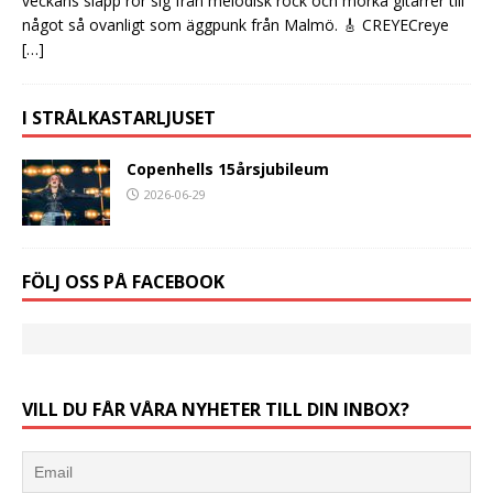
veckans släpp rör sig från melodisk rock och mörka gitarrer till
något så ovanligt som äggpunk från Malmö. 🎸 CREYECreye
[…]
I STRÅLKASTARLJUSET
Copenhells 15årsjubileum
2026-06-29
FÖLJ OSS PÅ FACEBOOK
VILL DU FÅR VÅRA NYHETER TILL DIN INBOX?