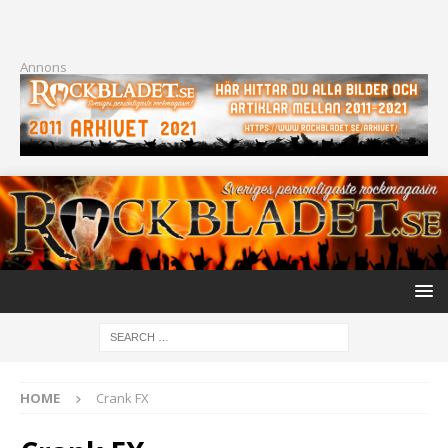
Annons
HOME
Crank FX