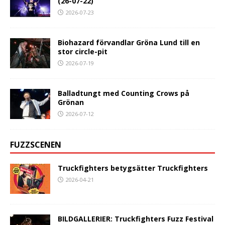
(26-07-22)
2026-07-23
Biohazard förvandlar Gröna Lund till en
stor circle-pit
2026-07-19
Balladtungt med Counting Crows på
Grönan
2026-07-12
FUZZSCENEN
Truckfighters betygsätter Truckfighters
2026-04-21
BILDGALLERIER: Truckfighters Fuzz Festival