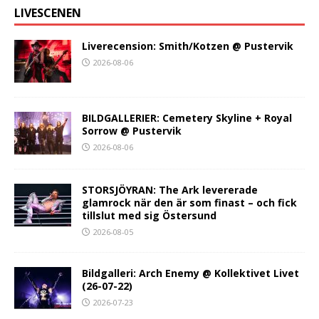
LIVESCENEN
Liverecension: Smith/Kotzen @ Pustervik
2026-08-06
BILDGALLERIER: Cemetery Skyline + Royal
Sorrow @ Pustervik
2026-08-06
STORSJÖYRAN: The Ark levererade
glamrock när den är som finast – och fick
tillslut med sig Östersund
2026-08-05
Bildgalleri: Arch Enemy @ Kollektivet Livet
(26-07-22)
2026-07-23