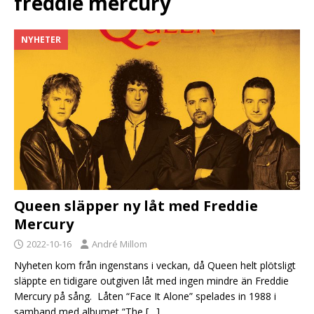
freddie mercury
NYHETER
Queen släpper ny låt med Freddie
Mercury
2022-10-16
André Millom
Nyheten kom från ingenstans i veckan, då Queen helt plötsligt
släppte en tidigare outgiven låt med ingen mindre än Freddie
Mercury på sång. Låten “Face It Alone” spelades in 1988 i
samband med albumet “The
[…]