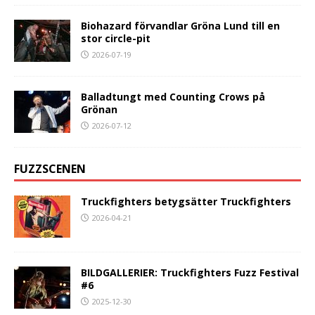
Biohazard förvandlar Gröna Lund till en
stor circle-pit
2026-07-19
Balladtungt med Counting Crows på
Grönan
2026-07-12
FUZZSCENEN
Truckfighters betygsätter Truckfighters
2026-04-21
BILDGALLERIER: Truckfighters Fuzz Festival
#6
2025-12-30