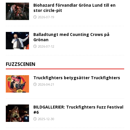
Biohazard förvandlar Gröna Lund till en
stor circle-pit
2026-07-19
Balladtungt med Counting Crows på
Grönan
2026-07-12
FUZZSCENEN
Truckfighters betygsätter Truckfighters
2026-04-21
BILDGALLERIER: Truckfighters Fuzz Festival
#6
2025-12-30