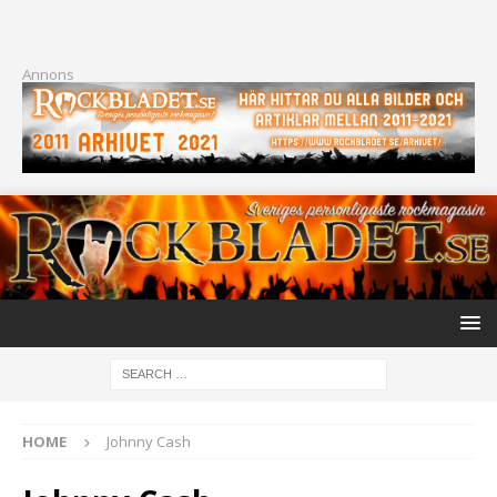
Annons
HOME
Johnny Cash