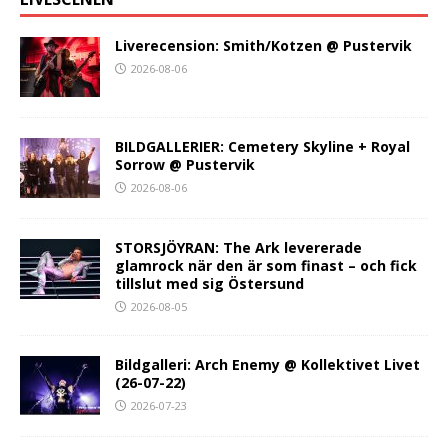
Liverecension: Smith/Kotzen @ Pustervik
2026-08-06
BILDGALLERIER: Cemetery Skyline + Royal
Sorrow @ Pustervik
2026-08-06
STORSJÖYRAN: The Ark levererade
glamrock när den är som finast – och fick
tillslut med sig Östersund
2026-08-05
Bildgalleri: Arch Enemy @ Kollektivet Livet
(26-07-22)
2026-07-23