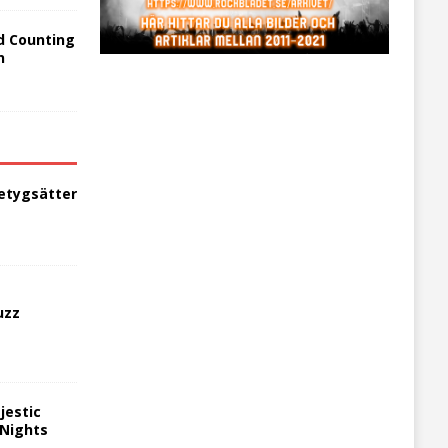
d Counting
n
etygsätter
uzz
jestic
 Nights