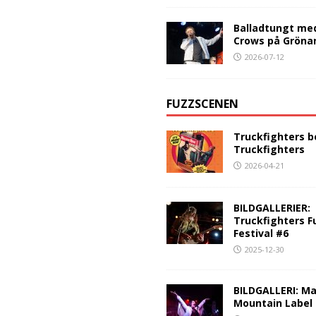
Balladtungt me
Crows på Gröna
2026-07-12
FUZZSCENEN
Truckfighters b
Truckfighters
2026-04-21
BILDGALLERIER:
Truckfighters F
Festival #6
2025-12-30
BILDGALLERI: Ma
Mountain Label