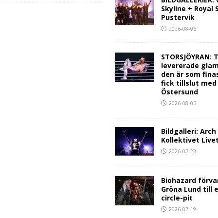
Skyline + Royal
Pustervik
2026-08-06
STORSJÖYRAN: T
levererade glam
den är som fina
fick tillslut med
Östersund
2026-08-05
Bildgalleri: Arc
Kollektivet Live
2026-07-23
Biohazard förva
Gröna Lund till 
circle-pit
2026-07-19