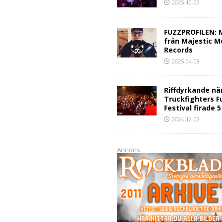
2025-10-03
FUZZPROFILEN: 
från Majestic M
Records
2025-04-08
Riffdyrkande nä
Truckfighters F
Festival firade 
2024-12-02
Annons