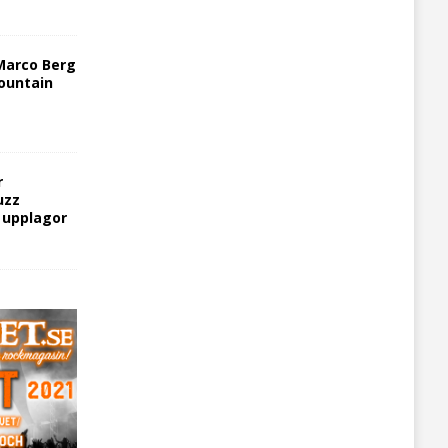
Marco Berg
ountain
r
uzz
5 upplagor