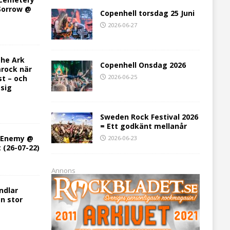
 Sorrow @
Copenhell torsdag 25 Juni
2026-06-27
he Ark
Copenhell Onsdag 2026
rock när
2026-06-25
st – och
 sig
Sweden Rock Festival 2026
= Ett godkänt mellanår
h Enemy @
2026-06-23
t (26-07-22)
Annons
ndlar
en stor