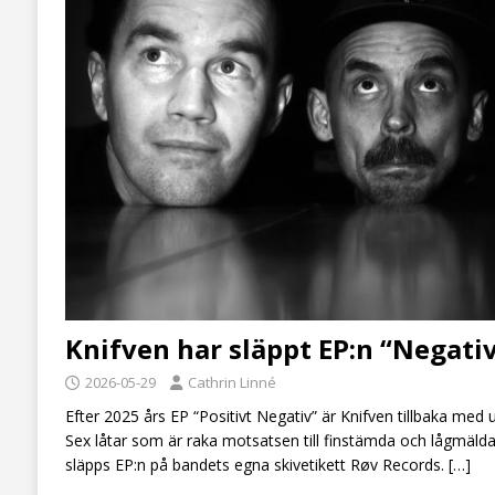
Knifven har släppt EP:n “Negativ
2026-05-29
Cathrin Linné
Efter 2025 års EP “Positivt Negativ” är Knifven tillbaka med u
Sex låtar som är raka motsatsen till finstämda och lågmäld
släpps EP:n på bandets egna skivetikett Røv Records.
[…]