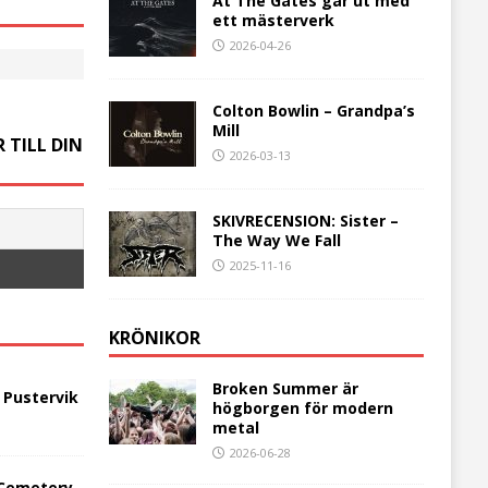
At The Gates går ut med
ett mästerverk
2026-04-26
Colton Bowlin – Grandpa’s
Mill
 TILL DIN
2026-03-13
SKIVRECENSION: Sister –
The Way We Fall
2025-11-16
KRÖNIKOR
Broken Summer är
 Pustervik
högborgen för modern
metal
2026-06-28
 Cemetery