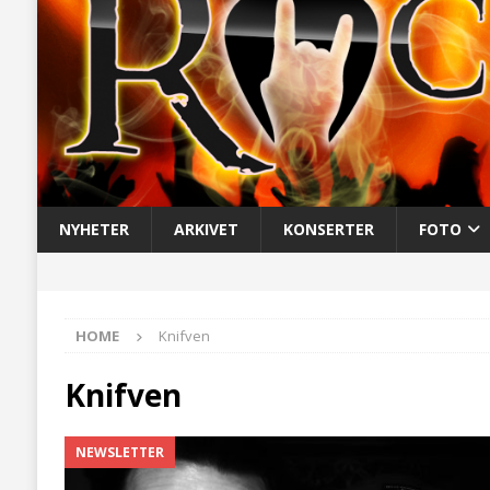
NYHETER
ARKIVET
KONSERTER
FOTO
HOME
Knifven
Knifven
NEWSLETTER