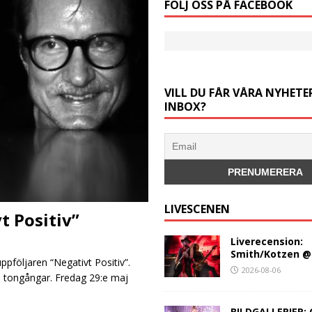
FÖLJ OSS PÅ FACEBOOK
VILL DU FÅR VÅRA NYHETER
INBOX?
LIVESCENEN
t Positiv”
Liverecension:
Smith/Kotzen @
ppföljaren “Negativt Positiv”.
2026-08-06
a tongångar. Fredag 29:e maj
BILDGALLERIER: