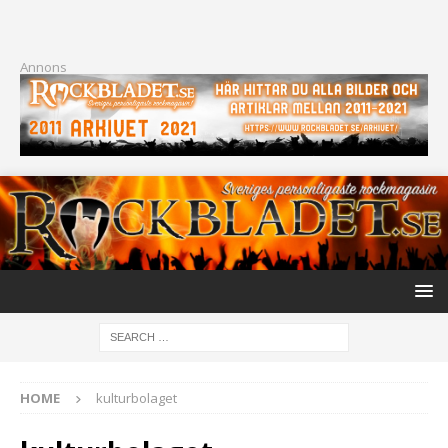
Annons
HOME
kulturbolaget