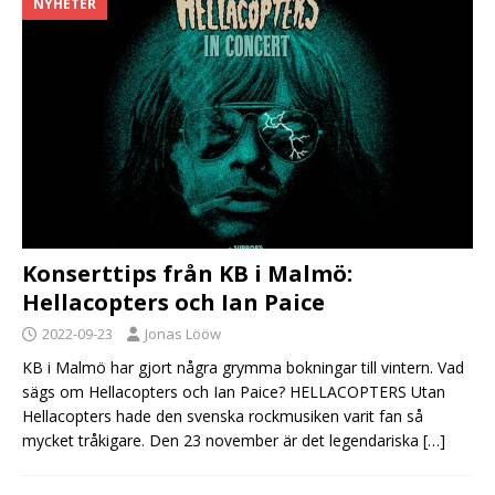
NYHETER
Konserttips från KB i Malmö:
Hellacopters och Ian Paice
2022-09-23
Jonas Lööw
KB i Malmö har gjort några grymma bokningar till vintern. Vad
sägs om Hellacopters och Ian Paice? HELLACOPTERS Utan
Hellacopters hade den svenska rockmusiken varit fan så
mycket tråkigare. Den 23 november är det legendariska
[…]