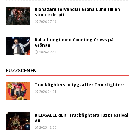
Biohazard förvandlar Gröna Lund till en
stor circle-pit
2026-07-19
Balladtungt med Counting Crows på
Grönan
2026-07-12
FUZZSCENEN
Truckfighters betygsätter Truckfighters
2026-04-21
BILDGALLERIER: Truckfighters Fuzz Festival
#6
2025-12-30