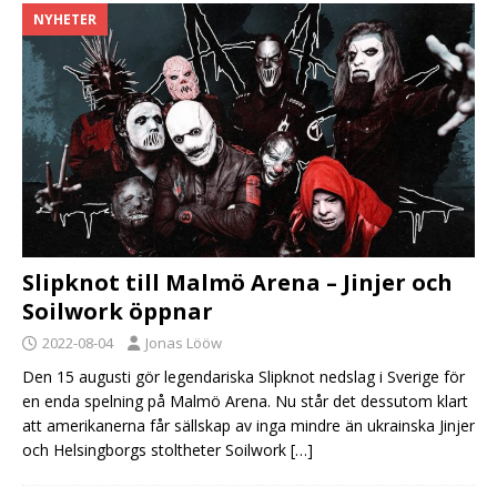
NYHETER
Slipknot till Malmö Arena – Jinjer och
Soilwork öppnar
2022-08-04
Jonas Lööw
Den 15 augusti gör legendariska Slipknot nedslag i Sverige för
en enda spelning på Malmö Arena. Nu står det dessutom klart
att amerikanerna får sällskap av inga mindre än ukrainska Jinjer
och Helsingborgs stoltheter Soilwork
[…]