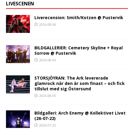
LIVESCENEN
Liverecension: Smith/Kotzen @ Pustervik
2026-08-06
BILDGALLERIER: Cemetery Skyline + Royal
Sorrow @ Pustervik
2026-08-06
STORSJÖYRAN: The Ark levererade
glamrock när den är som finast – och fick
tillslut med sig Östersund
2026-08-05
Bildgalleri: Arch Enemy @ Kollektivet Livet
(26-07-22)
2026-07-23