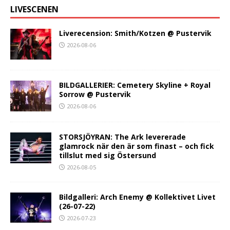
LIVESCENEN
Liverecension: Smith/Kotzen @ Pustervik
2026-08-06
BILDGALLERIER: Cemetery Skyline + Royal
Sorrow @ Pustervik
2026-08-06
STORSJÖYRAN: The Ark levererade
glamrock när den är som finast – och fick
tillslut med sig Östersund
2026-08-05
Bildgalleri: Arch Enemy @ Kollektivet Livet
(26-07-22)
2026-07-23