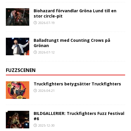
Biohazard förvandlar Gröna Lund till en
stor circle-pit
2026-07-19
Balladtungt med Counting Crows på
Grönan
2026-07-12
FUZZSCENEN
Truckfighters betygsätter Truckfighters
2026-04-21
BILDGALLERIER: Truckfighters Fuzz Festival
#6
2025-12-30