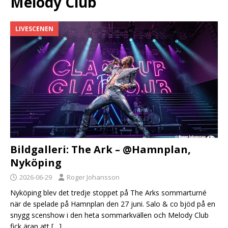
Melody Club
LIVESCENEN
Bildgalleri: The Ark – @Hamnplan,
Nyköping
2026-06-29
Roger Johansson
Nyköping blev det tredje stoppet på The Arks sommarturné
när de spelade på Hamnplan den 27 juni. Salo & co bjöd på en
snygg scenshow i den heta sommarkvällen och Melody Club
fick äran att
[…]