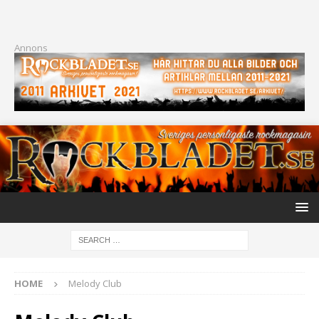
Annons
HOME
Melody Club