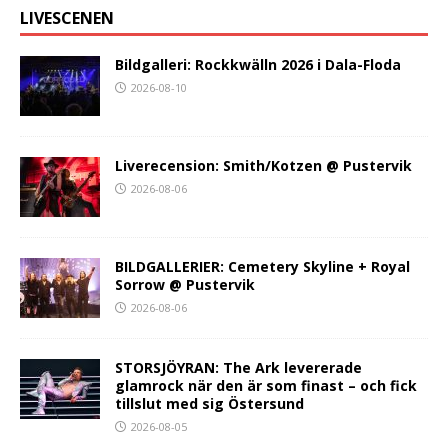
LIVESCENEN
Bildgalleri: Rockkwälln 2026 i Dala-Floda
2026-08-10
Liverecension: Smith/Kotzen @ Pustervik
2026-08-06
BILDGALLERIER: Cemetery Skyline + Royal
Sorrow @ Pustervik
2026-08-06
STORSJÖYRAN: The Ark levererade
glamrock när den är som finast – och fick
tillslut med sig Östersund
2026-08-05