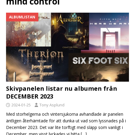
mind control
ALBUMLISTAN
Skivpanelen listar nu albumen från
DECEMBER 2023
2024-01-25
Tony Asplund
Med storhelgerna och vintersjukorna avhandlade är panelen
äntligen återhämtade för att dunka ut vad som lyssnades på i
December 2023. Det var lite torftigt med släpp som vanligt i
December, men visst lyckades vi hitta
[…]