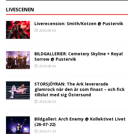
LIVESCENEN
Liverecension: Smith/Kotzen @ Pustervik
2026-08-06
BILDGALLERIER: Cemetery Skyline + Royal
Sorrow @ Pustervik
2026-08-06
STORSJÖYRAN: The Ark levererade
glamrock när den är som finast – och fick
tillslut med sig Östersund
2026-08-05
Bildgalleri: Arch Enemy @ Kollektivet Livet
(26-07-22)
2026-07-23