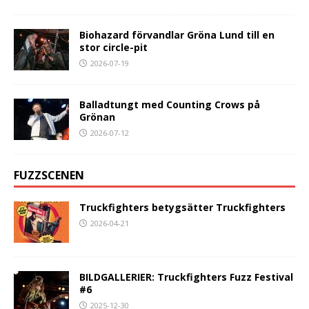
Biohazard förvandlar Gröna Lund till en
stor circle-pit
2026-07-19
Balladtungt med Counting Crows på
Grönan
2026-07-12
FUZZSCENEN
Truckfighters betygsätter Truckfighters
2026-04-21
BILDGALLERIER: Truckfighters Fuzz Festival
#6
2025-12-30