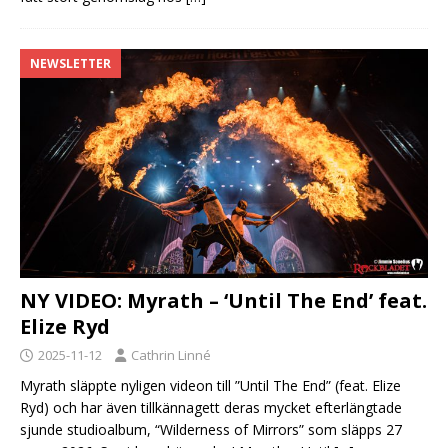
NEWSLETTER
NY VIDEO: Myrath – ‘Until The End’ feat.
Elize Ryd
2025-11-12
Cathrin Linné
Myrath släppte nyligen videon till ”Until The End” (feat. Elize
Ryd) och har även tillkännagett deras mycket efterlängtade
sjunde studioalbum, “Wilderness of Mirrors” som släpps 27