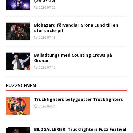
(26-07-22)
2026-07-23
Biohazard förvandlar Gröna Lund till en
stor circle-pit
2026-07-19
Balladtungt med Counting Crows på
Grönan
2026-07-12
FUZZSCENEN
Truckfighters betygsätter Truckfighters
2026-04-21
BILDGALLERIER: Truckfighters Fuzz Festival