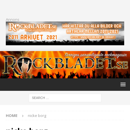
Annons
HOME
nicke borg