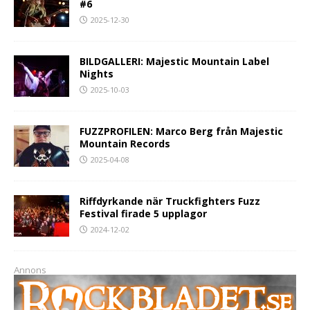
#6
2025-12-30
BILDGALLERI: Majestic Mountain Label
Nights
2025-10-03
FUZZPROFILEN: Marco Berg från Majestic
Mountain Records
2025-04-08
Riffdyrkande när Truckfighters Fuzz
Festival firade 5 upplagor
2024-12-02
Annons