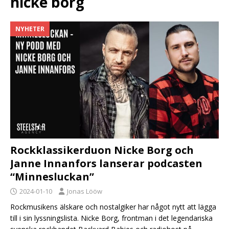
nicke borg
NYHETER
Rockklassikerduon Nicke Borg och
Janne Innanfors lanserar podcasten
“Minnesluckan”
2024-01-10
Jonas Lööw
Rockmusikens älskare och nostalgiker har något nytt att lägga
till i sin lyssningslista. Nicke Borg, frontman i det legendariska