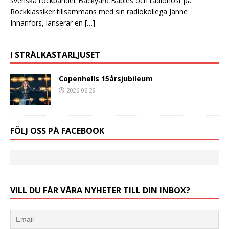
svenska rockbandet Backyard Babies och radiohost på
Rockklassiker tillsammans med sin radiokollega Janne
Innanfors, lanserar en
[…]
I STRÅLKASTARLJUSET
Copenhells 15årsjubileum
2026-06-29
FÖLJ OSS PÅ FACEBOOK
VILL DU FÅR VÅRA NYHETER TILL DIN INBOX?