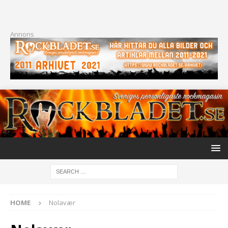
Annons
HOME
Nolavær