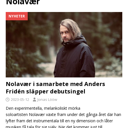
Nolavær
NYHETER
Nolavær i samarbete med Anders
Fridén släpper debutsingel
2023-05-12
Jonas Lööw
Den experimentella, melankoliskt mörka
soloartisten Nolavær växte fram under det gånga året där han
lyfter fram det instrumentala till en ny dimension och låter
musiken få tala för sig själv. När det kommer just till