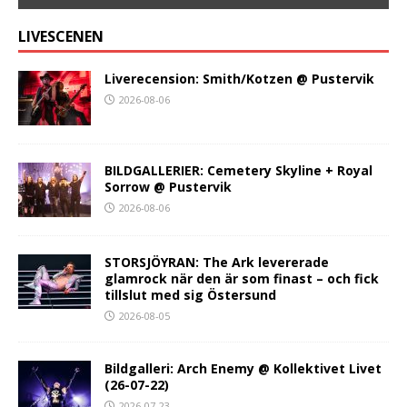
LIVESCENEN
Liverecension: Smith/Kotzen @ Pustervik
2026-08-06
BILDGALLERIER: Cemetery Skyline + Royal
Sorrow @ Pustervik
2026-08-06
STORSJÖYRAN: The Ark levererade
glamrock när den är som finast – och fick
tillslut med sig Östersund
2026-08-05
Bildgalleri: Arch Enemy @ Kollektivet Livet
(26-07-22)
2026-07-23