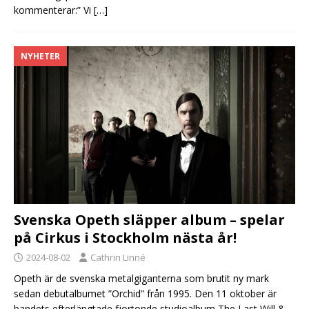
kommenterar:” Vi
[…]
NYHETER
Svenska Opeth släpper album – spelar
på Cirkus i Stockholm nästa år!
2024-08-02
Cathrin Linné
Opeth är de svenska metalgiganterna som brutit ny mark
sedan debutalbumet ”Orchid” från 1995. Den 11 oktober är
bandets efterlängtade fjortonde studioalbum The Last Will &