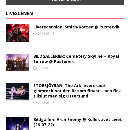
LIVESCENEN
Liverecension: Smith/Kotzen @ Pustervik
2026-08-06
BILDGALLERIER: Cemetery Skyline + Royal
Sorrow @ Pustervik
2026-08-06
STORSJÖYRAN: The Ark levererade
glamrock när den är som finast – och fick
tillslut med sig Östersund
2026-08-05
Bildgalleri: Arch Enemy @ Kollektivet Livet
(26-07-22)