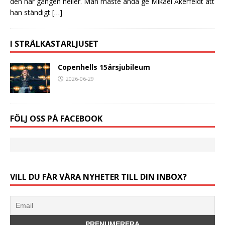
den här gången heller. Man måste ändå ge Mikael Åkerfeldt att
han ständigt
[…]
I STRÅLKASTARLJUSET
Copenhells 15årsjubileum
2026-06-29
FÖLJ OSS PÅ FACEBOOK
VILL DU FÅR VÅRA NYHETER TILL DIN INBOX?