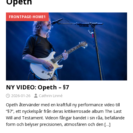
Opeth
FRONTPAGE-HOME1
NY VIDEO: Opeth – §7
2026-01-26
Cathrin Linné
Opeth återvänder med en kraftfull ny performance video till
“§7”, ett nyckelspår från deras kritikerrosade album The Last
Will and Testament. Videon fångar bandet i sin råa, befallande
form och belyser precisionen, atmosfären och den
[…]