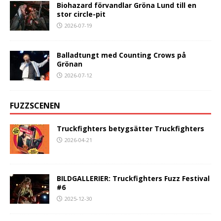
Biohazard förvandlar Gröna Lund till en
stor circle-pit
2026-07-19
Balladtungt med Counting Crows på
Grönan
2026-07-12
FUZZSCENEN
Truckfighters betygsätter Truckfighters
2026-04-21
BILDGALLERIER: Truckfighters Fuzz Festival
#6
2025-12-30