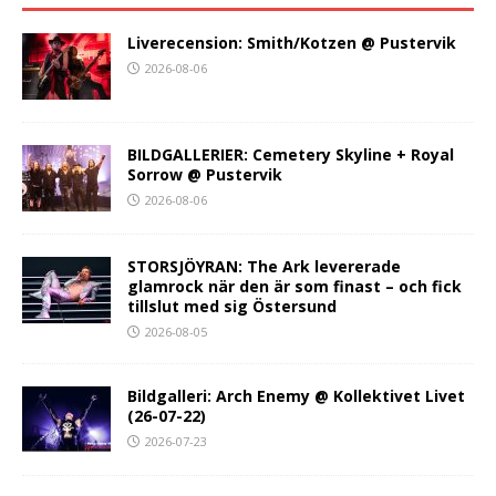
Liverecension: Smith/Kotzen @ Pustervik
2026-08-06
BILDGALLERIER: Cemetery Skyline + Royal
Sorrow @ Pustervik
2026-08-06
STORSJÖYRAN: The Ark levererade
glamrock när den är som finast – och fick
tillslut med sig Östersund
2026-08-05
Bildgalleri: Arch Enemy @ Kollektivet Livet
(26-07-22)
2026-07-23