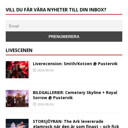
VILL DU FÅR VÅRA NYHETER TILL DIN INBOX?
LIVESCENEN
Liverecension: Smith/Kotzen @ Pustervik
2026-08-06
BILDGALLERIER: Cemetery Skyline + Royal
Sorrow @ Pustervik
2026-08-06
STORSJÖYRAN: The Ark levererade
glamrock när den är som finast – och fick