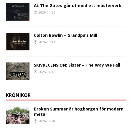
At The Gates går ut med ett mästerverk
2026-04-26
Colton Bowlin – Grandpa’s Mill
2026-03-13
SKIVRECENSION: Sister – The Way We Fall
2025-11-16
KRÖNIKOR
Broken Summer är högborgen för modern
metal
2026-06-28