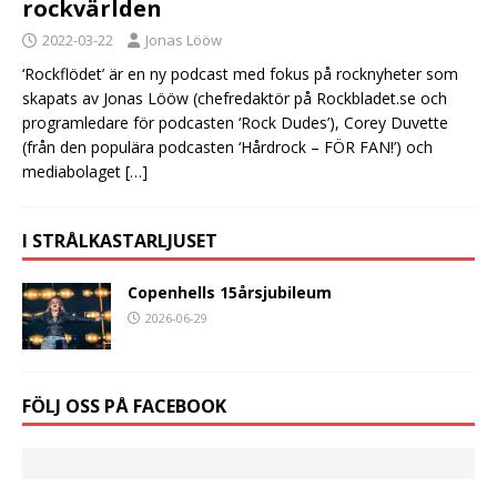
rockvärlden
2022-03-22
Jonas Lööw
‘Rockflödet’ är en ny podcast med fokus på rocknyheter som
skapats av Jonas Lööw (chefredaktör på Rockbladet.se och
programledare för podcasten ‘Rock Dudes’), Corey Duvette
(från den populära podcasten ‘Hårdrock – FÖR FAN!’) och
mediabolaget
[…]
I STRÅLKASTARLJUSET
Copenhells 15årsjubileum
2026-06-29
FÖLJ OSS PÅ FACEBOOK