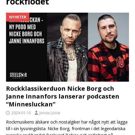
rockflödet
NYHETER
Rockklassikerduon Nicke Borg och
Janne Innanfors lanserar podcasten
“Minnesluckan”
2024-01-10
Jonas Lööw
Rockmusikens älskare och nostalgiker har något nytt att lägga
till i sin lyssningslista. Nicke Borg, frontman i det legendariska