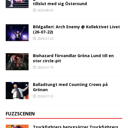
tillslut med sig Östersund
2026-08-05
Bildgalleri: Arch Enemy @ Kollektivet Livet
(26-07-22)
2026-07-23
Biohazard förvandlar Gröna Lund till en
stor circle-pit
2026-07-19
Balladtungt med Counting Crows på
Grönan
2026-07-12
FUZZSCENEN
Truckfighters betygsätter Truckfighters