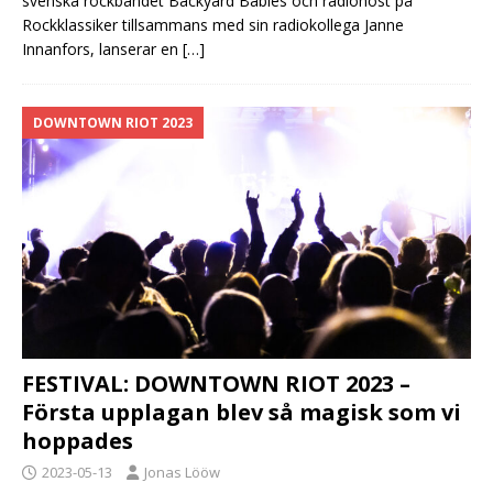
svenska rockbandet Backyard Babies och radiohost på
Rockklassiker tillsammans med sin radiokollega Janne
Innanfors, lanserar en
[…]
DOWNTOWN RIOT 2023
FESTIVAL: DOWNTOWN RIOT 2023 –
Första upplagan blev så magisk som vi
hoppades
2023-05-13
Jonas Lööw