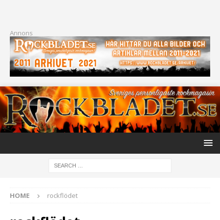
Annons
HOME
rockflödet