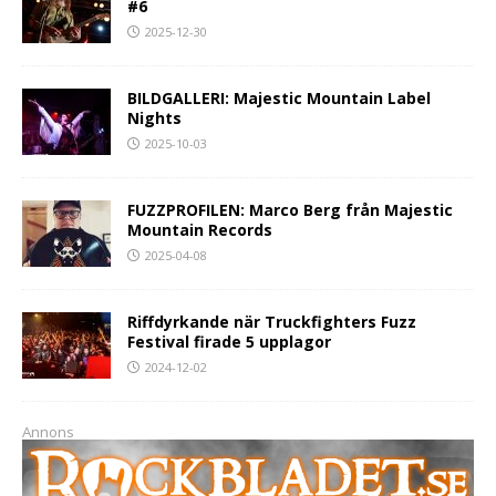
#6
2025-12-30
BILDGALLERI: Majestic Mountain Label
Nights
2025-10-03
FUZZPROFILEN: Marco Berg från Majestic
Mountain Records
2025-04-08
Riffdyrkande när Truckfighters Fuzz
Festival firade 5 upplagor
2024-12-02
Annons