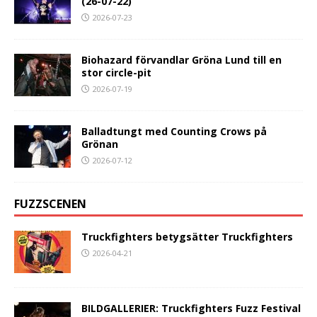
(26-07-22)
2026-07-23
Biohazard förvandlar Gröna Lund till en
stor circle-pit
2026-07-19
Balladtungt med Counting Crows på
Grönan
2026-07-12
FUZZSCENEN
Truckfighters betygsätter Truckfighters
2026-04-21
BILDGALLERIER: Truckfighters Fuzz Festival