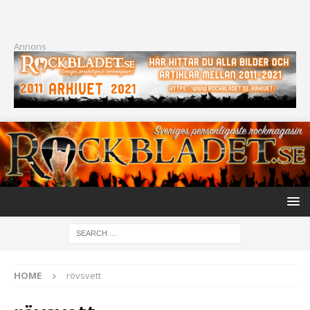
Annons
HOME
rövsvett