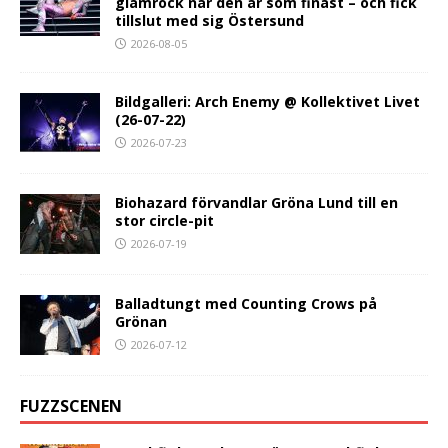
glamrock när den är som finast – och fick
tillslut med sig Östersund
2026-08-05
Bildgalleri: Arch Enemy @ Kollektivet Livet
(26-07-22)
2026-07-23
Biohazard förvandlar Gröna Lund till en
stor circle-pit
2026-07-19
Balladtungt med Counting Crows på
Grönan
2026-07-12
FUZZSCENEN