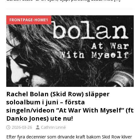
FRONTPAGE-HOME1
Rachel Bolan (Skid Row) släpper
soloalbum i juni – första
singeln/videon “At War With Myself” (ft
Danko Jones) ute nu!
2026-03-26
Cathrin Linné
Efter fyra decennier som drivande kraft bakom Skid Row kliver