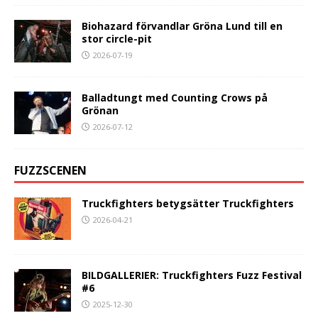
Biohazard förvandlar Gröna Lund till en
stor circle-pit
2026-07-19
Balladtungt med Counting Crows på
Grönan
2026-07-12
FUZZSCENEN
Truckfighters betygsätter Truckfighters
2026-04-21
BILDGALLERIER: Truckfighters Fuzz Festival
#6
2025-12-30