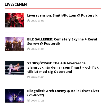
LIVESCENEN
Liverecension: Smith/Kotzen @ Pustervik
2026-08-06
BILDGALLERIER: Cemetery Skyline + Royal
Sorrow @ Pustervik
2026-08-06
STORSJÖYRAN: The Ark levererade
glamrock när den är som finast – och fick
tillslut med sig Östersund
2026-08-05
Bildgalleri: Arch Enemy @ Kollektivet Livet
(26-07-22)
2026-07-23