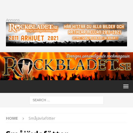
Annons
HOME
Småjävlafötter