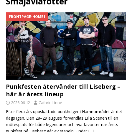
Småjävlafötter
FRONTPAGE-HOME1
Punkfesten återvänder till Liseberg –
här är årets lineup
2026-06-12
Cathrin Linné
Efter flera års uppskattade punkhelger i Hamnområdet är det
dags igen. Den 28–29 augusti förvandlas Lilla Scenen till en
mötesplats för både legendarer och nya favoriter när årets
punkfest på Liseberg går av stapeln. Under
[…]