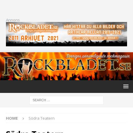
Annons
HOME
Södra Teatern