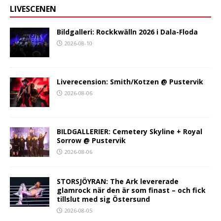
LIVESCENEN
Bildgalleri: Rockkwälln 2026 i Dala-Floda
2026-08-10
Liverecension: Smith/Kotzen @ Pustervik
2026-08-06
BILDGALLERIER: Cemetery Skyline + Royal
Sorrow @ Pustervik
2026-08-06
STORSJÖYRAN: The Ark levererade
glamrock när den är som finast – och fick
tillslut med sig Östersund
2026-08-05