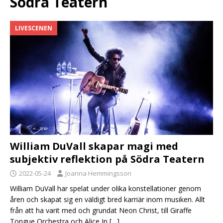
Södra Teatern
LIVESCENEN
William DuVall skapar magi med
subjektiv reflektion på Södra Teatern
2022-05-24
Joanna Hemmingsson
William DuVall har spelat under olika konstellationer genom
åren och skapat sig en väldigt bred karriär inom musiken. Allt
från att ha varit med och grundat Neon Christ, till Giraffe
Tongue Orchestra och Alice In
[…]