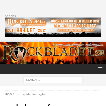
Annons
HOME
spelschemagfm