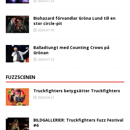
2026-07-23
Biohazard förvandlar Gröna Lund till en
stor circle-pit
2026-07-19
Balladtungt med Counting Crows på
Grönan
2026-07-12
FUZZSCENEN
Truckfighters betygsätter Truckfighters
2026-04-21
BILDGALLERIER: Truckfighters Fuzz Festival
#6