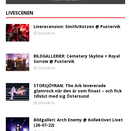
LIVESCENEN
Liverecension: Smith/Kotzen @ Pustervik
2026-08-06
BILDGALLERIER: Cemetery Skyline + Royal
Sorrow @ Pustervik
2026-08-06
STORSJÖYRAN: The Ark levererade
glamrock när den är som finast – och fick
tillslut med sig Östersund
2026-08-05
Bildgalleri: Arch Enemy @ Kollektivet Livet
(26-07-22)