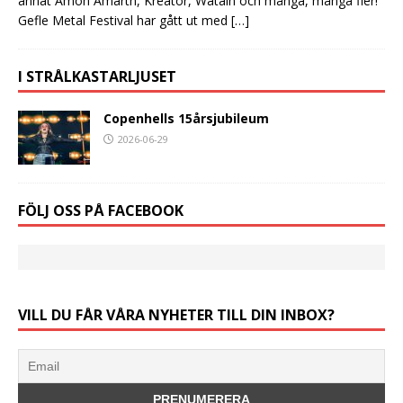
annat Amon Amarth, Kreator, Watain och många, många fler!
Gefle Metal Festival har gått ut med
[…]
I STRÅLKASTARLJUSET
Copenhells 15årsjubileum
2026-06-29
FÖLJ OSS PÅ FACEBOOK
VILL DU FÅR VÅRA NYHETER TILL DIN INBOX?