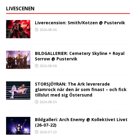
LIVESCENEN
Liverecension: Smith/Kotzen @ Pustervik
2026-08-06
BILDGALLERIER: Cemetery Skyline + Royal
Sorrow @ Pustervik
2026-08-06
STORSJÖYRAN: The Ark levererade
glamrock när den är som finast – och fick
tillslut med sig Östersund
2026-08-05
Bildgalleri: Arch Enemy @ Kollektivet Livet
(26-07-22)
2026-07-23