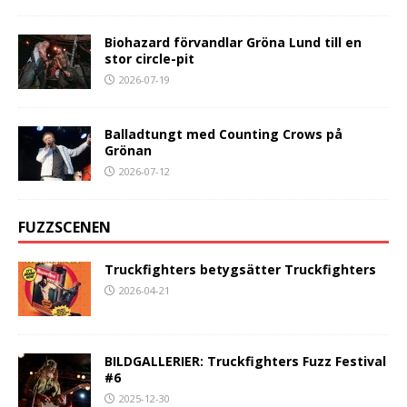
Biohazard förvandlar Gröna Lund till en
stor circle-pit
2026-07-19
Balladtungt med Counting Crows på
Grönan
2026-07-12
FUZZSCENEN
Truckfighters betygsätter Truckfighters
2026-04-21
BILDGALLERIER: Truckfighters Fuzz Festival
#6
2025-12-30