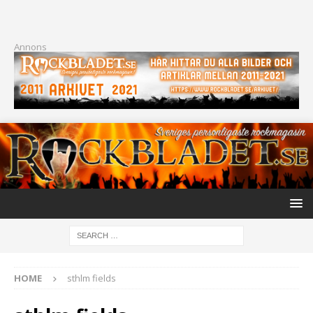
Annons
HOME
sthlm fields