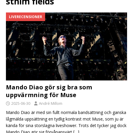
sthlm fields
LIVERECENSIONER
Mando Diao gör sig bra som
uppvärmning för Muse
2025-06-30
André Millom
Mando Diao är med sin fullt normala bandsättning och ganska
lågmälda uppsättning en tydlig kontrast mot Muse, som ju är
kända för sina storslagna liveshower. Trots det tycker jag dock
Mando Diao gör sig förvånansvärt
[…]