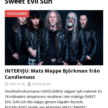
Sweet Evil Sun
FUZZSCENEN
INTERVJU: Mats Mappe Björkman från
Candlemass
2022-11-18
Fredrik Brolin
Stockholmsdoomarna CANDLEMASS släpper nytt material. En
18-månaders skrivprocess resulterar i den mäktiga SWEET
EVIL SUN och den släpps genom Napalm Records.
ROCKBLADET ringde upp gitarristen MATS ”MAPPE”