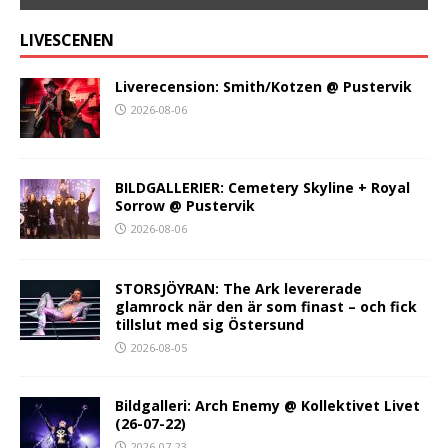
LIVESCENEN
Liverecension: Smith/Kotzen @ Pustervik
2026-08-06
BILDGALLERIER: Cemetery Skyline + Royal
Sorrow @ Pustervik
2026-08-06
STORSJÖYRAN: The Ark levererade
glamrock när den är som finast – och fick
tillslut med sig Östersund
2026-08-05
Bildgalleri: Arch Enemy @ Kollektivet Livet
(26-07-22)
2026-07-23