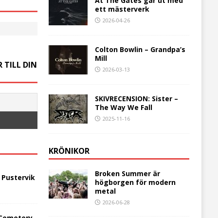
At The Gates går ut med
ett mästerverk
2026-04-26
Colton Bowlin – Grandpa’s
Mill
 TILL DIN
2026-03-13
SKIVRECENSION: Sister –
The Way We Fall
2025-11-16
KRÖNIKOR
Broken Summer är
 Pustervik
högborgen för modern
metal
2026-06-28
 Cemetery