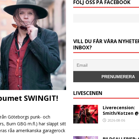
FÖLJ OSS PÅ FACEBOOK
VILL DU FÅR VÅRA NYHETER
INBOX?
LIVESCENEN
lbumet SWINGIT!
Liverecension:
Smith/Kotzen @
rån Göteborgs punk- och
2026-08-06
, Burn GBG m.fl.) har släppt sitt
eras råa amerikanska garagerock
BILDGALLERIER: