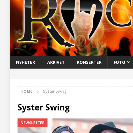
NYHETER
ARKIVET
KONSERTER
FOTO
HOME
Syster Swing
Syster Swing
NEWSLETTER