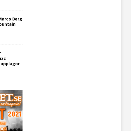
Marco Berg
ountain
r
uzz
5 upplagor