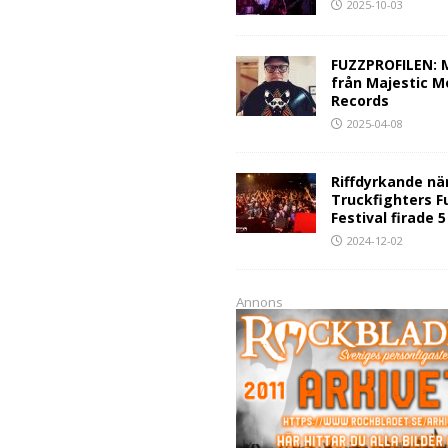
2025-10-03
FUZZPROFILEN: 
från Majestic M
Records
2025-04-08
Riffdyrkande nä
Truckfighters F
Festival firade 
2024-12-02
Annons