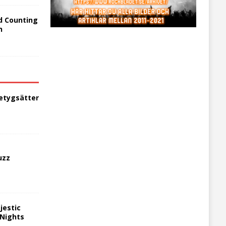
d Counting
n
etygsätter
uzz
jestic
 Nights