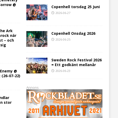
 Sorrow @
Copenhell torsdag 25 Juni
2026-06-27
he Ark
Copenhell Onsdag 2026
rock när
2026-06-25
st – och
 sig
Sweden Rock Festival 2026
= Ett godkänt mellanår
h Enemy @
2026-06-23
t (26-07-22)
Annons
ndlar
en stor