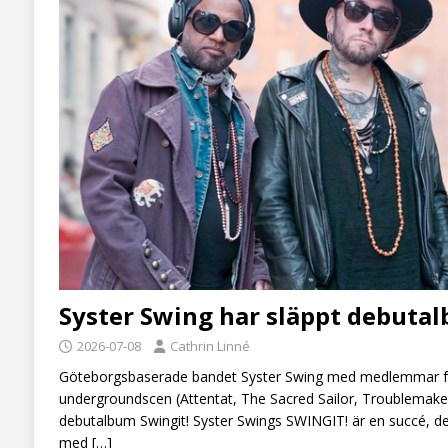
Syster Swing har släppt debuta
2026-07-08
Cathrin Linné
Göteborgsbaserade bandet Syster Swing med medlemmar f
undergroundscen (Attentat, The Sacred Sailor, Troublemakers
debutalbum Swingit! Syster Swings SWINGIT! är en succé, d
med
[…]