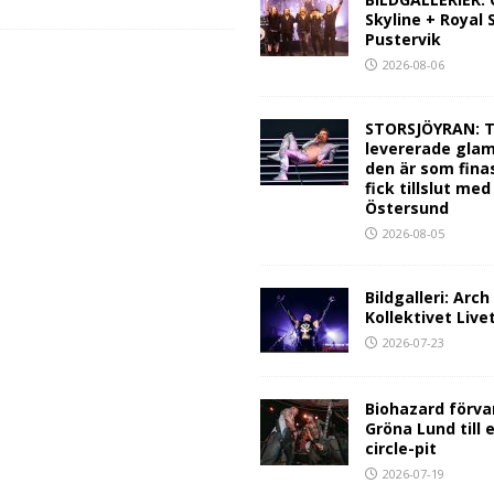
Skyline + Royal
Pustervik
2026-08-06
STORSJÖYRAN: T
levererade glam
den är som fina
fick tillslut med
Östersund
2026-08-05
Bildgalleri: Arc
Kollektivet Live
2026-07-23
Biohazard förva
Gröna Lund till 
circle-pit
2026-07-19