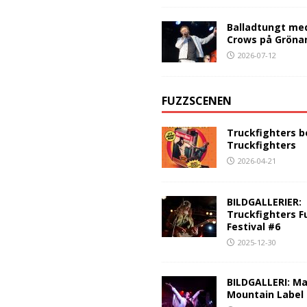
Balladtungt me
Crows på Gröna
2026-07-12
FUZZSCENEN
Truckfighters b
Truckfighters
2026-04-21
BILDGALLERIER:
Truckfighters F
Festival #6
2025-12-30
BILDGALLERI: Ma
Mountain Label