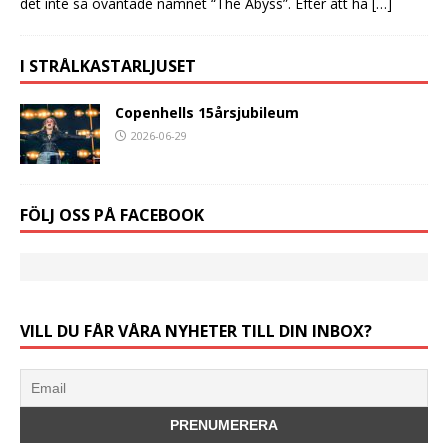
det inte så oväntade namnet “The Abyss”. Efter att ha
[…]
I STRÅLKASTARLJUSET
Copenhells 15årsjubileum
2026-06-29
FÖLJ OSS PÅ FACEBOOK
VILL DU FÅR VÅRA NYHETER TILL DIN INBOX?