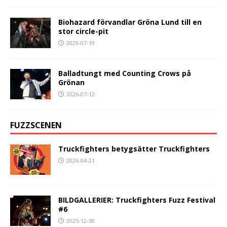
Biohazard förvandlar Gröna Lund till en
stor circle-pit
2026-07-19
Balladtungt med Counting Crows på
Grönan
2026-07-12
FUZZSCENEN
Truckfighters betygsätter Truckfighters
2026-04-21
BILDGALLERIER: Truckfighters Fuzz Festival
#6
2025-12-30