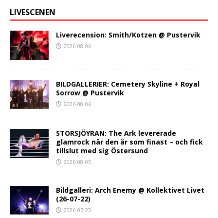
LIVESCENEN
Liverecension: Smith/Kotzen @ Pustervik
2026-08-06
BILDGALLERIER: Cemetery Skyline + Royal
Sorrow @ Pustervik
2026-08-06
STORSJÖYRAN: The Ark levererade
glamrock när den är som finast – och fick
tillslut med sig Östersund
2026-08-05
Bildgalleri: Arch Enemy @ Kollektivet Livet
(26-07-22)
2026-07-23