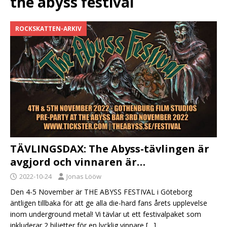
the abyss festival
ROCKSKATTEN-ARKIV
TÄVLINGSDAX: The Abyss-tävlingen är
avgjord och vinnaren är…
2022-10-24
Jonas Lööw
Den 4-5 November är THE ABYSS FESTIVAL i Göteborg
äntligen tillbaka för att ge alla die-hard fans årets upplevelse
inom underground metal! Vi tävlar ut ett festivalpaket som
inkluderar 2 biljetter för en lycklig vinnare
[…]