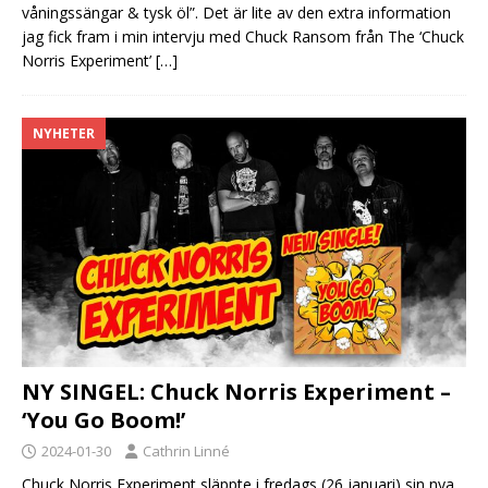
våningssängar & tysk öl”. Det är lite av den extra information
jag fick fram i min intervju med Chuck Ransom från The ‘Chuck
Norris Experiment’
[…]
NYHETER
NY SINGEL: Chuck Norris Experiment –
‘You Go Boom!’
2024-01-30
Cathrin Linné
Chuck Norris Experiment släppte i fredags (26 januari) sin nya