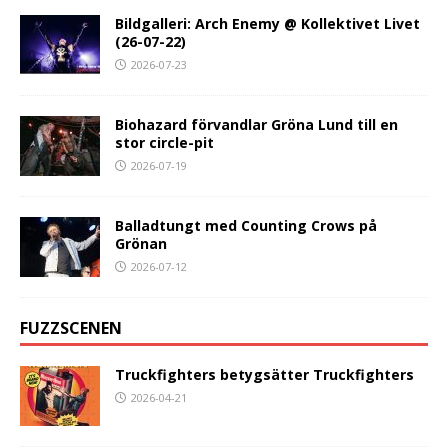
Bildgalleri: Arch Enemy @ Kollektivet Livet
(26-07-22)
2026-07-23
Biohazard förvandlar Gröna Lund till en
stor circle-pit
2026-07-19
Balladtungt med Counting Crows på
Grönan
2026-07-12
FUZZSCENEN
Truckfighters betygsätter Truckfighters
2026-04-21