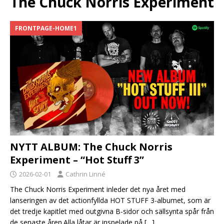
The Chuck Norris Experiment
FRONTPAGE-HOME1
NYTT ALBUM: The Chuck Norris
Experiment – “Hot Stuff 3”
2026-02-01
Cathrin Linné
The Chuck Norris Experiment inleder det nya året med
lanseringen av det actionfyllda HOT STUFF 3-albumet, som är
det tredje kapitlet med outgivna B-sidor och sällsynta spår från
de senaste åren.Alla låtar är inspelade på
[…]