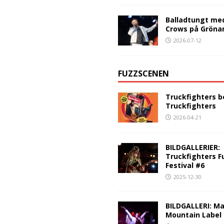
Balladtungt me
Crows på Gröna
2026-07-12
FUZZSCENEN
Truckfighters b
Truckfighters
2026-04-21
BILDGALLERIER:
Truckfighters F
Festival #6
2025-12-30
BILDGALLERI: Ma
Mountain Label