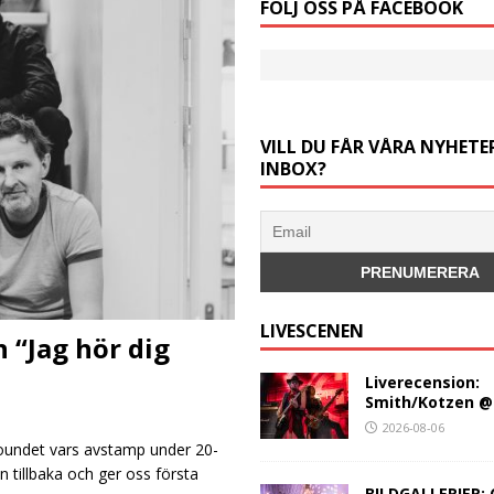
FÖLJ OSS PÅ FACEBOOK
VILL DU FÅR VÅRA NYHETER
INBOX?
LIVESCENEN
n “Jag hör dig
Liverecension:
Smith/Kotzen @
2026-08-06
soundet vars avstamp under 20-
 tillbaka och ger oss första
BILDGALLERIER: