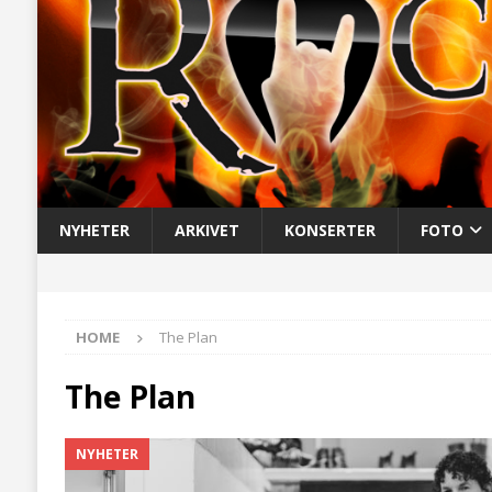
NYHETER
ARKIVET
KONSERTER
FOTO
HOME
The Plan
The Plan
NYHETER