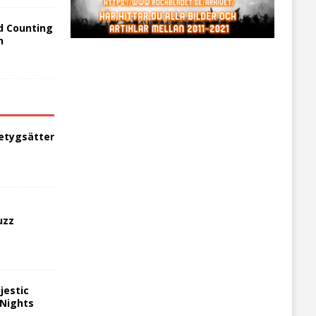
d Counting
n
etygsätter
uzz
jestic
 Nights