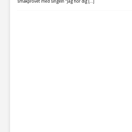
smakprovet med singeln “Jag hör dig
[…]