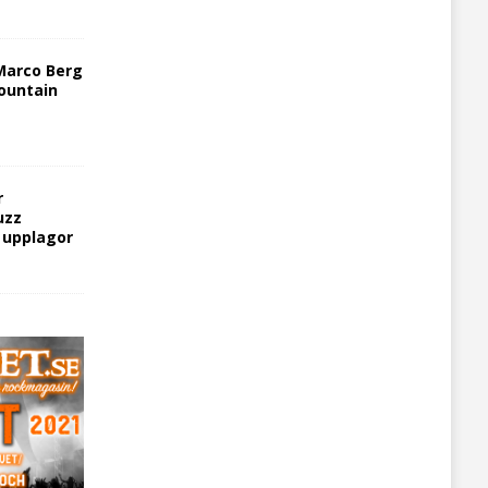
Marco Berg
ountain
r
uzz
5 upplagor