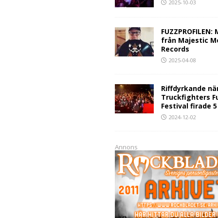
2025-10-03
FUZZPROFILEN: 
från Majestic M
Records
2025-04-08
Riffdyrkande nä
Truckfighters F
Festival firade 
2024-12-02
Annons