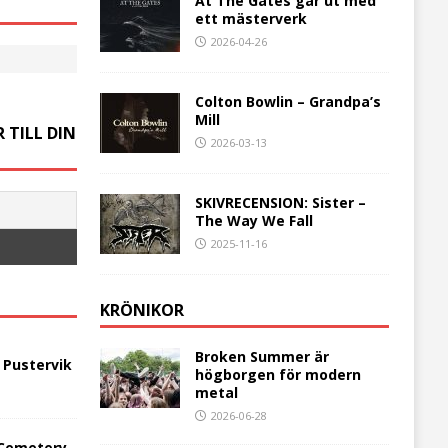
At The Gates går ut med
ett mästerverk
2026-04-26
Colton Bowlin – Grandpa’s
Mill
 TILL DIN
2026-03-13
SKIVRECENSION: Sister –
The Way We Fall
2025-11-16
KRÖNIKOR
Broken Summer är
 Pustervik
högborgen för modern
metal
2026-06-28
 Cemetery