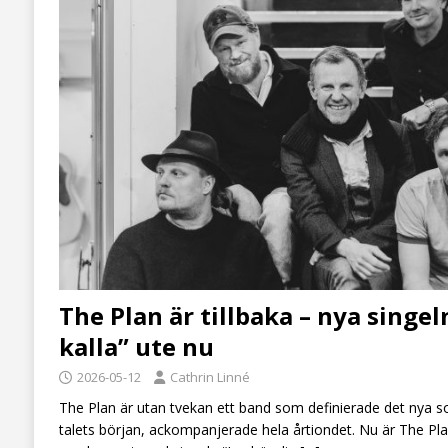
The Plan är tillbaka – nya singel
kalla” ute nu
2026-05-12
Cathrin Linné
The Plan är utan tvekan ett band som definierade det nya 
talets början, ackompanjerade hela årtiondet. Nu är The Plan