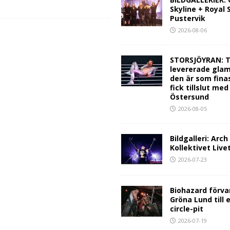
Skyline + Royal
Pustervik
2026-08-06
STORSJÖYRAN: T
levererade glam
den är som fina
fick tillslut med
Östersund
2026-08-05
Bildgalleri: Arc
Kollektivet Live
2026-07-23
Biohazard förva
Gröna Lund till 
circle-pit
2026-07-19