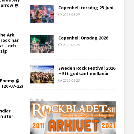
 Sorrow @
Copenhell torsdag 25 Juni
2026-06-27
he Ark
Copenhell Onsdag 2026
rock när
2026-06-25
st – och
 sig
Sweden Rock Festival 2026
= Ett godkänt mellanår
h Enemy @
2026-06-23
t (26-07-22)
Annons
ndlar
en stor