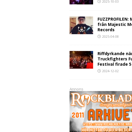
2025-10-03
FUZZPROFILEN: 
från Majestic M
Records
2025-04-08
Riffdyrkande nä
Truckfighters F
Festival firade 
2024-12-02
Annons