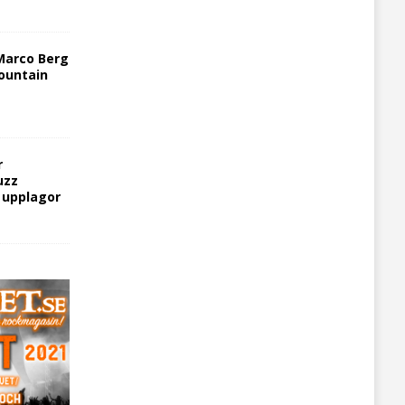
Marco Berg
ountain
r
uzz
5 upplagor