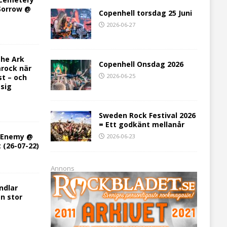
 Sorrow @
Copenhell torsdag 25 Juni
2026-06-27
he Ark
Copenhell Onsdag 2026
rock när
2026-06-25
st – och
 sig
Sweden Rock Festival 2026
= Ett godkänt mellanår
h Enemy @
2026-06-23
t (26-07-22)
Annons
ndlar
en stor