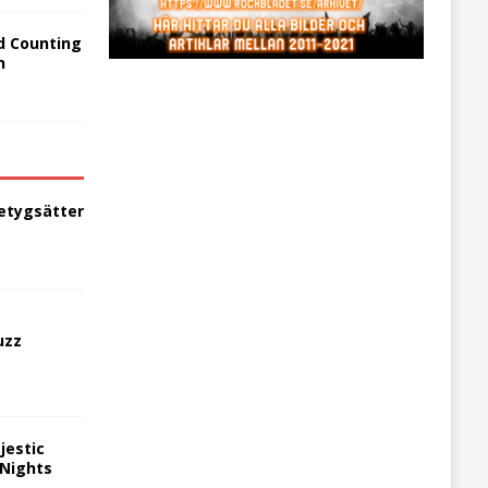
d Counting
n
etygsätter
uzz
jestic
 Nights