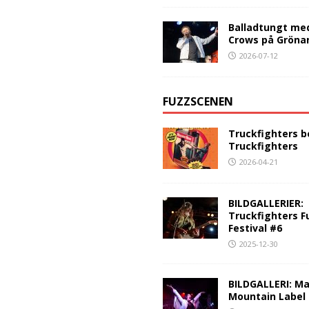
Balladtungt me
Crows på Gröna
2026-07-12
FUZZSCENEN
Truckfighters b
Truckfighters
2026-04-21
BILDGALLERIER:
Truckfighters F
Festival #6
2025-12-30
BILDGALLERI: Ma
Mountain Label