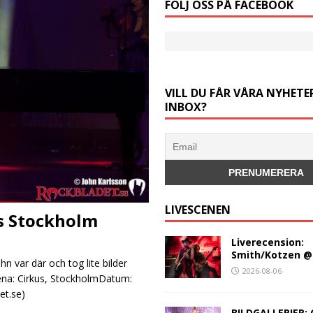
FÖLJ OSS PÅ FACEBOOK
VILL DU FÅR VÅRA NYHETER
INBOX?
LIVESCENEN
s Stockholm
Liverecension:
Smith/Kotzen @
 var där och tog lite bilder
2026-08-06
rena: Cirkus, StockholmDatum:
et.se)
BILDGALLERIER: