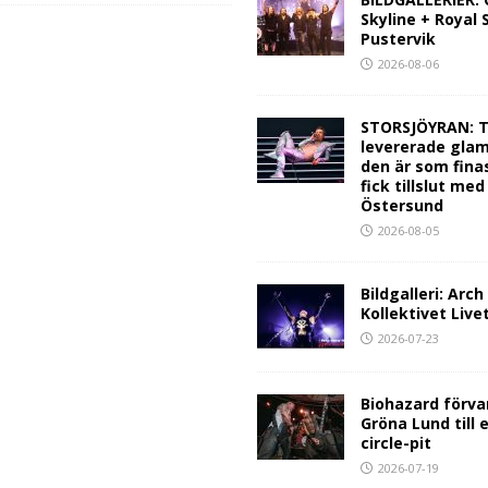
Skyline + Royal
Pustervik
2026-08-06
STORSJÖYRAN: T
levererade glam
den är som fina
fick tillslut med
Östersund
2026-08-05
Bildgalleri: Arc
Kollektivet Live
2026-07-23
Biohazard förva
Gröna Lund till 
circle-pit
2026-07-19