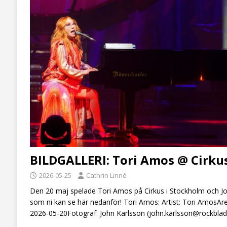
BILDGALLERI: Tori Amos @ Cirku
2026-05-25
Cathrin Linné
Den 20 maj spelade Tori Amos på Cirkus i Stockholm och John
som ni kan se här nedanför! Tori Amos: Artist: Tori AmosA
2026-05-20Fotograf: John Karlsson (john.karlsson@rockblad