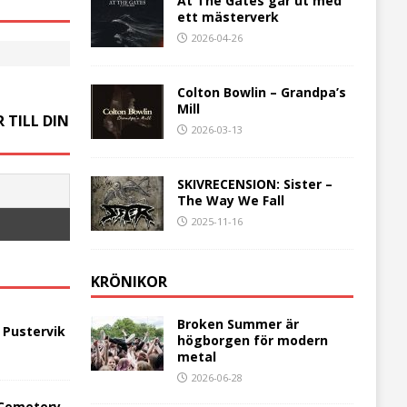
At The Gates går ut med
ett mästerverk
2026-04-26
Colton Bowlin – Grandpa’s
Mill
 TILL DIN
2026-03-13
SKIVRECENSION: Sister –
The Way We Fall
2025-11-16
KRÖNIKOR
Broken Summer är
 Pustervik
högborgen för modern
metal
2026-06-28
 Cemetery