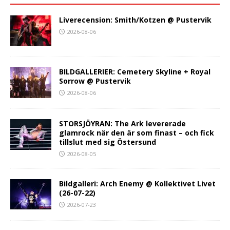
Liverecension: Smith/Kotzen @ Pustervik
2026-08-06
BILDGALLERIER: Cemetery Skyline + Royal
Sorrow @ Pustervik
2026-08-06
STORSJÖYRAN: The Ark levererade
glamrock när den är som finast – och fick
tillslut med sig Östersund
2026-08-05
Bildgalleri: Arch Enemy @ Kollektivet Livet
(26-07-22)
2026-07-23