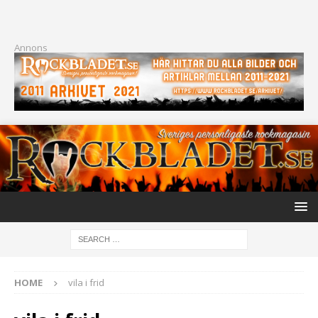
Annons
HOME
vila i frid