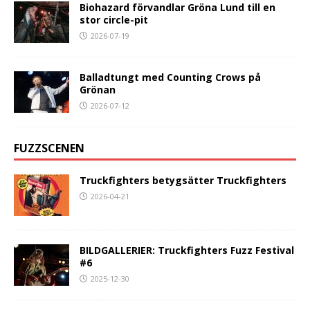
Biohazard förvandlar Gröna Lund till en
stor circle-pit
2026-07-19
Balladtungt med Counting Crows på
Grönan
2026-07-12
FUZZSCENEN
Truckfighters betygsätter Truckfighters
2026-04-21
BILDGALLERIER: Truckfighters Fuzz Festival
#6
2025-12-30