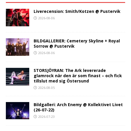
Liverecension: Smith/Kotzen @ Pustervik
2026-08-06
BILDGALLERIER: Cemetery Skyline + Royal
Sorrow @ Pustervik
2026-08-06
STORSJÖYRAN: The Ark levererade
glamrock när den är som finast – och fick
tillslut med sig Östersund
2026-08-05
Bildgalleri: Arch Enemy @ Kollektivet Livet
(26-07-22)
2026-07-23