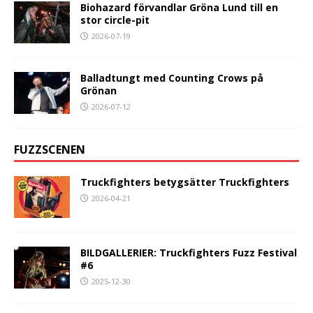
Biohazard förvandlar Gröna Lund till en
stor circle-pit
2026-07-19
Balladtungt med Counting Crows på
Grönan
2026-07-12
FUZZSCENEN
Truckfighters betygsätter Truckfighters
2026-04-21
BILDGALLERIER: Truckfighters Fuzz Festival
#6
2025-12-30